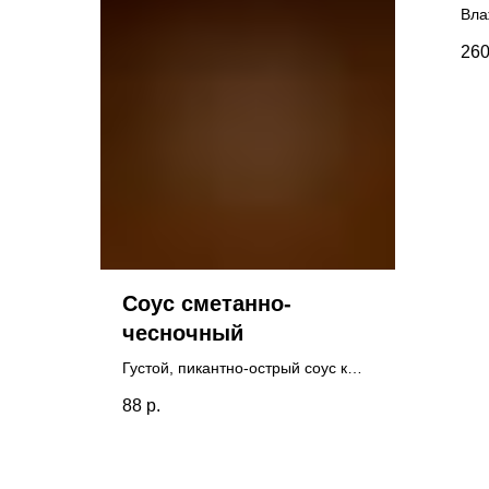
Вла
дом
26
и к
Соус сметанно-
чесночный
Густой, пикантно-острый соус к
блюдам из мяса, рыбы и овощей.
88
р.