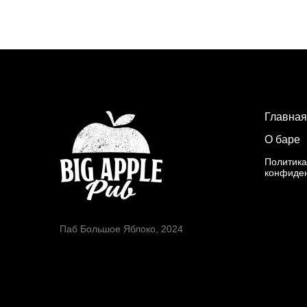
Главная
О баре
Политика
конфиде
Паб Большое Яблоко, 2024