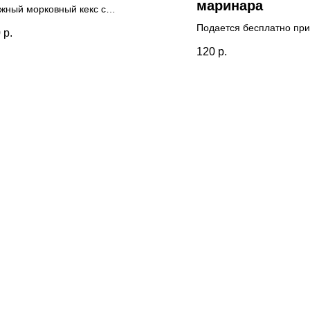
маринара
жный морковный кекс с
ашними лимонными цукатами
Подается бесплатно при
0
р.
репкой корочкой.
стейка
120
р.