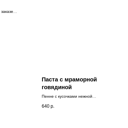
 заказе
Паста с мраморной
говядиной
Пенне с кусочками нежной
говядины в соусе из сливок и
640
р.
томатов, очень сытно, в нашем
стиле