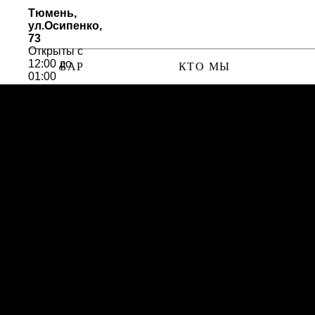
Тюмень,
ул.Осипенко,
73
Открыты с
12:00 до
БАР
КТО МЫ
01:00