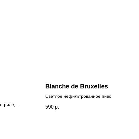
Blanche de Bruxelles
Светлое нефильтрованное пиво
 гриле,
590
р.
пармезан
м соусом,
ю.