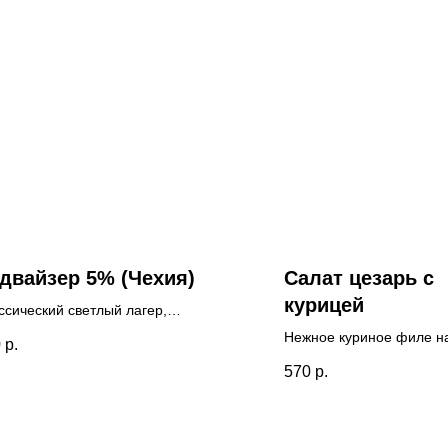
двайзер 5% (Чехия)
Салат цезарь с
курицей
ссический светлый лагер,
ыщенный солодовый аромат с
Нежное куриное филе на
0
р.
кой хмелевой
томаты черри, романо, 
570
р.
чинкой
и чесночные сухарики в
идеальном балансе с
насыщенным фирменны
приготовленным вручну