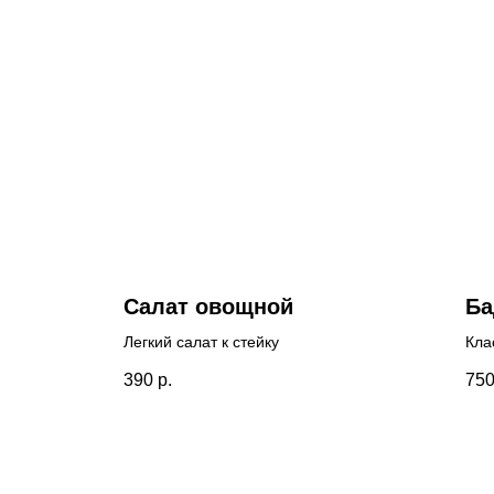
Салат овощной
Ба
Легкий салат к стейку
Кла
нас
390
р.
75
лег
гор