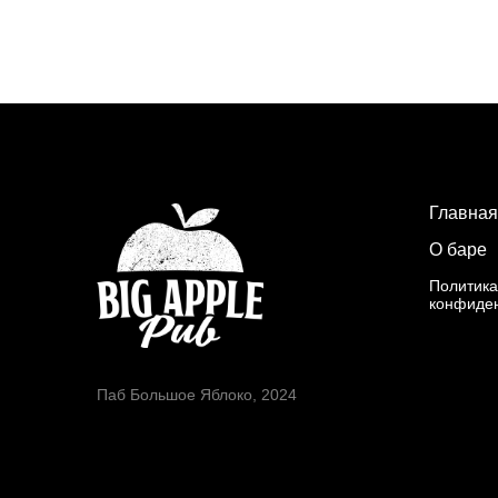
Главная
О баре
Политика
конфиде
Паб Большое Яблоко, 2024