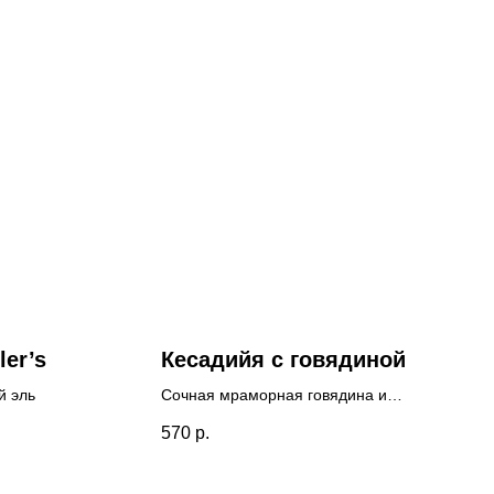
ler’s
Кесадийя с говядиной
й эль
Сочная мраморная говядина и
два вида сыра в обжаренной
570
р.
лепешке. Сытная мексиканская
классика