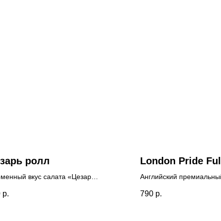
зарь ролл
London Pride Ful
менный вкус салата «Цезарь»
Английский премиальны
удобном формате ролла.
0
р.
790
р.
ное куриное филе, свежий
ат, щедрая стружка пармезана
ркий классический соус.