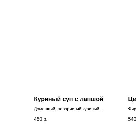
Куриный суп с лапшой
Це
Домашний, наваристый куриный
Фир
бульон с яичной лапшой,
—в 
450
р.
54
морковью
Неж
и вареным яйцом. Легкий, но
сал
сытный.
и я