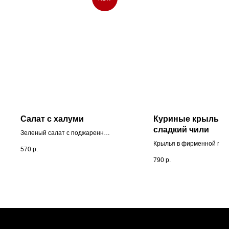
Салат с халуми
Куриные крылыш
сладкий чили
Зеленый салат с поджаренным
на гриле сыром халуми, черри,
Крылья в фирменной гла
570
р.
красным луком, каплей
на основе сладкого чили:
790
р.
бальзамика и малинового
мягкая остринка встреча
соуса.
с карамельной сладостью
Легкие, сочные и
запоминающиеся