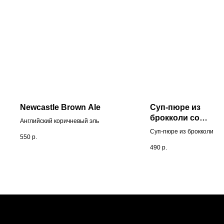
Newcastle Brown Ale
Суп-пюре из
брокколи со
Английский коричневый эль
страчателлой
Суп-пюре из брокколи на
550
р.
курином бульоне со
490
р.
страчателлой от местног
производителя и зелены
маслом.