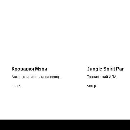
Кровавая Мэри
Jungle Spirit Para
Авторская сангрита на овощах
Тропический ИПА
и специях, водка и
650
р.
580
р.
маринованный огурец. Острый
и насыщенный вкус.